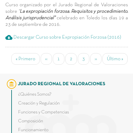
Curso organizado por el Jurado Regional de Valoraciones
sobre
“
La expropiación forzosa. Requisitos y procedimiento.
Análisis jurisprudencial”
celebrado en Toledo los días 19 a
23 de septiembre de 2016.
cloud_download
Descargar Curso sobre Expropiación Forzosa (2016)
Paginación
Primera página
Página anterior
Page
Página actual
Page
Siguiente página
Última págin
« Primero
‹‹
1
2
3
››
Último »
account_balance
JURADO REGIONAL DE VALORACIONES
¿Quiénes Somos?
Creación y Regulación
Funciones y Competencias
Composición
Funcionamiento