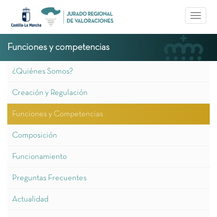
Pasar al contenido principal
Toggle
naviga
Funciones y competencias
¿Quiénes Somos?
Creación y Regulación
Funciones y Competencias
Composición
Funcionamiento
Preguntas Frecuentes
Actualidad