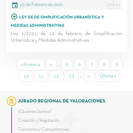
event
25 de Febrero de 2021
add_circle_outline
LEY DE DE SIMPLIFICACIÓN URBANÍSTICA Y
MEDIDAS ADMINISTRATIVAS
Ley 1/2021, de 12 de febrero, de Simplificación
Urbanística y Medidas Administrativas
Primera página
Página anterior
Page
Page
Page
Page
Página a
« Primera
‹‹
…
5
6
7
8
9
Page
Page
Page
Page
Siguiente página
Última página
10
11
12
13
…
››
Última »
account_balance
JURADO REGIONAL DE VALORACIONES
¿Quiénes Somos?
Creación y Regulación
Funciones y Competencias